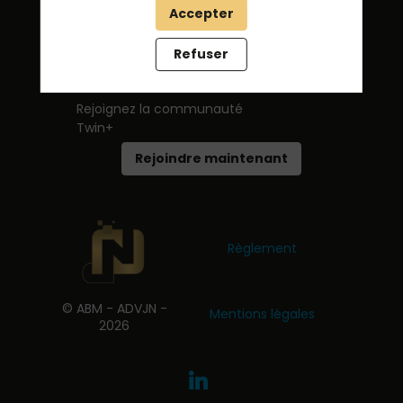
Accepter
Refuser
Rejoignez la communauté
Twin+
Rejoindre maintenant
Règlement
© ABM - ADVJN -
Mentions légales
2026