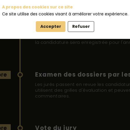
Inscription et dépôt du dos
bre
A propos des cookies sur ce site
candidature
Ce site utilise des cookies visant à améliorer votre expérience.
Inscrivez-vous dès le 1er janvier et dépos
éléments de votre candidature : une can
Accepter
Refuser
au formulaire), quelques images et, si 
une vidéo de moins de 10 minutes. Une f
la candidature sera enregistrée pour l'an
Examen des dossiers par les
bre
Les jurés passent en revue les candidature
utilisent des grilles d'évaluation et peuv
commentaires.
Vote du jury
bre