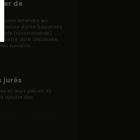
sier de
er sans attendre les
didature écrite (réponses
possible (recommandé),
ois cette date dépassée,
née suivante.
 jurés
s et leurs pièces. Ils
ent ajouter des