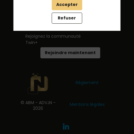
Accepter
Refuser
Rejoignez la communauté
Twin+
Rejoindre maintenant
Règlement
© ABM - ADVJN -
Mentions légales
2026