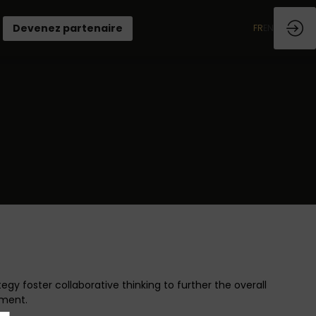
Devenez partenaire
FR
EN
gy foster collaborative thinking to further the overall
rment.