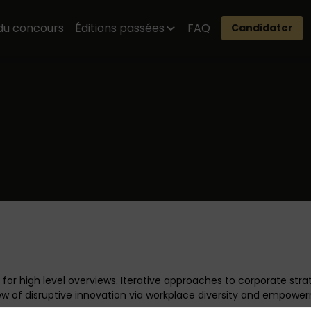
du concours
Éditions passées
FAQ
Candidater
or high level overviews. Iterative approaches to corporate strate
view of disruptive innovation via workplace diversity and empowe