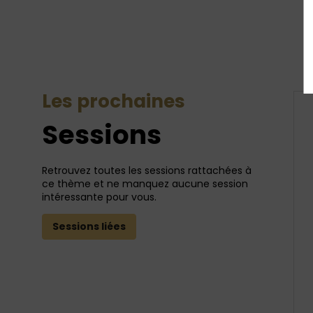
Les prochaines
Sessions
Retrouvez toutes les sessions rattachées à
ce thème et ne manquez aucune session
intéressante pour vous.
Sessions liées