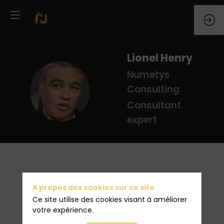
Lionel
Henry
Numetys
LH
Consulting
Consultant
expert
A propos des cookies sur ce site
Ce site utilise des cookies visant à améliorer
votre expérience.