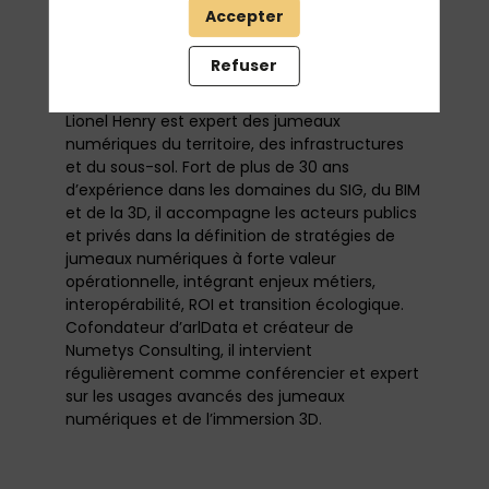
Accepter
Refuser
Description
Lionel Henry est expert des jumeaux
numériques du territoire, des infrastructures
et du sous-sol. Fort de plus de 30 ans
d’expérience dans les domaines du SIG, du BIM
et de la 3D, il accompagne les acteurs publics
et privés dans la définition de stratégies de
jumeaux numériques à forte valeur
opérationnelle, intégrant enjeux métiers,
interopérabilité, ROI et transition écologique.
Cofondateur d’arlData et créateur de
Numetys Consulting, il intervient
régulièrement comme conférencier et expert
sur les usages avancés des jumeaux
numériques et de l’immersion 3D.