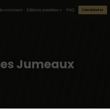
du concours
Éditions passées
FAQ
Candidater
des Jumeaux