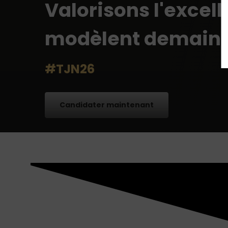
Valorisons l'excell
modèlent demain
#TJN26
Candidater maintenant